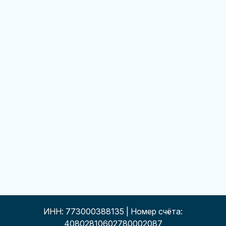
ИНН: 773000388135 | Номер счёта:
40802810602780002087